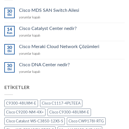
Cisco MDS SAN Switch Ailesi
30
Eki
Cisco
yorumlar kapalı
MDS
SAN
Cisco Catalyst Center nedir?
14
Switch
Kas
Cisco
yorumlar kapalı
Ailesi
Catalyst
için
Center
Cisco Meraki Cloud Network Çözümleri
30
nedir?
Eki
Cisco
yorumlar kapalı
için
Meraki
Cloud
Cisco DNA Center nedir?
30
Network
Eki
Cisco
yorumlar kapalı
Çözümleri
DNA
için
Center
nedir?
ETIKETLER
için
C9300-48UXM-E
Cisco C1117-4PLTEEA
Cisco C9200-NM-4X=
Cisco C9300-48UXM-E
Cisco Catalyst WS-C3850-12XS-S
Cisco CW9178I-RTG