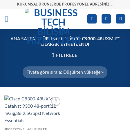
İçeriğe
KURUMSAL ÜRÜNLERDE PROFESYONEL ADRESINIZ...
atla
ANA SAYFA
/
ÜRÜNLER “CISCO C9300-48UXM-E”
OLARAK ETIKETLENDI
FILTRELE
İstek
listesine
ekle
PROFESYONEL AĞ ÜRÜNLERI