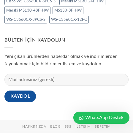
Cisco WS-C3560CX-8PCS-S
Meraki MS130-24P-HW
Meraki MS130-48P-HW
MS130-8P-HW
WS-C3560CX-8PCS-S
WS-C3560CX-12PC
BÜLTEN IÇIN KAYDOLUN
Yeni çıkan ürünlerden haberdar olmak ve indirimlerden
faydalanmak için bildirimler listemize kaydolun...
WhatsApp Destek
HAKKIMIZDA
BLOG
SSS
İLETIŞIM
SEPETIM