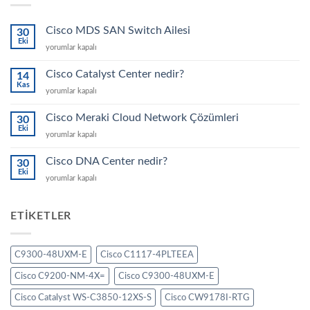
Cisco MDS SAN Switch Ailesi
30
Eki
Cisco
yorumlar kapalı
MDS
SAN
Cisco Catalyst Center nedir?
14
Switch
Kas
Cisco
yorumlar kapalı
Ailesi
Catalyst
için
Center
Cisco Meraki Cloud Network Çözümleri
30
nedir?
Eki
Cisco
yorumlar kapalı
için
Meraki
Cloud
Cisco DNA Center nedir?
30
Network
Eki
Cisco
yorumlar kapalı
Çözümleri
DNA
için
Center
nedir?
ETIKETLER
için
C9300-48UXM-E
Cisco C1117-4PLTEEA
Cisco C9200-NM-4X=
Cisco C9300-48UXM-E
Cisco Catalyst WS-C3850-12XS-S
Cisco CW9178I-RTG