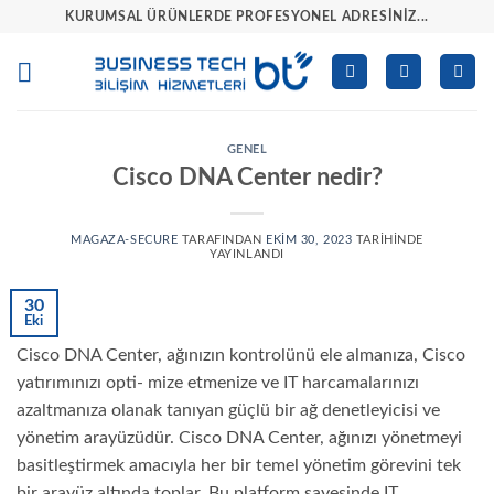
İçeriğe
KURUMSAL ÜRÜNLERDE PROFESYONEL ADRESINIZ...
atla
GENEL
Cisco DNA Center nedir?
MAGAZA-SECURE
TARAFINDAN
EKIM 30, 2023
TARIHINDE
YAYINLANDI
30
Eki
Cisco DNA Center, ağınızın kontrolünü ele almanıza, Cisco
yatırımınızı opti- mize etmenize ve IT harcamalarınızı
azaltmanıza olanak tanıyan güçlü bir ağ denetleyicisi ve
yönetim arayüzüdür. Cisco DNA Center, ağınızı yönetmeyi
basitleştirmek amacıyla her bir temel yönetim görevini tek
bir arayüz altında toplar. Bu platform sayesinde IT,