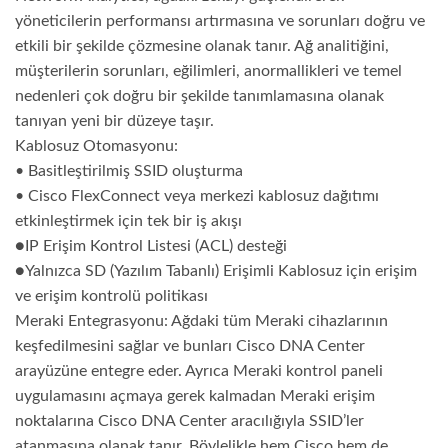
yöneticilerin performansı artırmasına ve sorunları doğru ve
etkili bir şekilde çözmesine olanak tanır. Ağ analitiğini,
müşterilerin sorunları, eğilimleri, anormallikleri ve temel
nedenleri çok doğru bir şekilde tanımlamasına olanak
tanıyan yeni bir düzeye taşır.
Kablosuz Otomasyonu:
• Basitleştirilmiş SSID oluşturma
• Cisco FlexConnect veya merkezi kablosuz dağıtımı
etkinleştirmek için tek bir iş akışı
●IP Erişim Kontrol Listesi (ACL) desteği
●Yalnızca SD (Yazılım Tabanlı) Erişimli Kablosuz için erişim
ve erişim kontrolü politikası
Meraki Entegrasyonu: Ağdaki tüm Meraki cihazlarının
keşfedilmesini sağlar ve bunları Cisco DNA Center
arayüzüne entegre eder. Ayrıca Meraki kontrol paneli
uygulamasını açmaya gerek kalmadan Meraki erişim
noktalarına Cisco DNA Center aracılığıyla SSID’ler
atanmasına olanak tanır. Böylelikle hem Cisco hem de