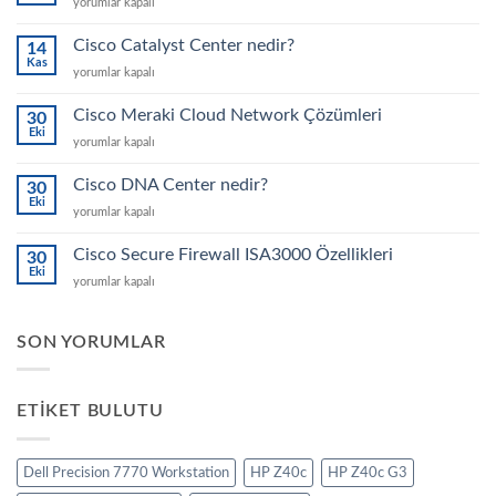
Cisco
yorumlar kapalı
MDS
SAN
Cisco Catalyst Center nedir?
14
Switch
Kas
Cisco
yorumlar kapalı
Ailesi
Catalyst
için
Center
Cisco Meraki Cloud Network Çözümleri
30
nedir?
Eki
Cisco
yorumlar kapalı
için
Meraki
Cloud
Cisco DNA Center nedir?
30
Network
Eki
Cisco
yorumlar kapalı
Çözümleri
DNA
için
Center
Cisco Secure Firewall ISA3000 Özellikleri
30
nedir?
Eki
Cisco
yorumlar kapalı
için
Secure
Firewall
ISA3000
SON YORUMLAR
Özellikleri
için
ETIKET BULUTU
Dell Precision 7770 Workstation
HP Z40c
HP Z40c G3