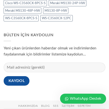
Cisco WS-C3560CX-8PCS-S
Meraki MS130-24P-HW
Meraki MS130-48P-HW
MS130-8P-HW
WS-C3560CX-8PCS-S
WS-C3560CX-12PC
BÜLTEN IÇIN KAYDOLUN
Yeni çıkan ürünlerden haberdar olmak ve indirimlerden
faydalanmak için bildirimler listemize kaydolun...
WhatsApp Destek
HAKKIMIZDA
BLOG
SSS
İLETIŞIM
SEPETIM