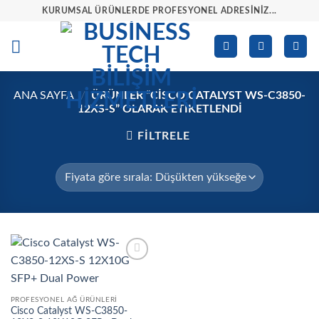
İçeriğe
KURUMSAL ÜRÜNLERDE PROFESYONEL ADRESINIZ...
atla
ANA SAYFA
/
ÜRÜNLER “CISCO CATALYST WS-C3850-
12XS-S” OLARAK ETIKETLENDI
FILTRELE
İstek
listesine
ekle
PROFESYONEL AĞ ÜRÜNLERI
Cisco Catalyst WS-C3850-