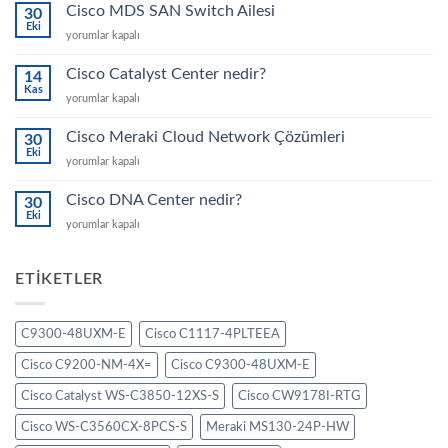
Cisco MDS SAN Switch Ailesi
30
Eki
Cisco
yorumlar kapalı
MDS
SAN
Cisco Catalyst Center nedir?
14
Switch
Kas
Cisco
yorumlar kapalı
Ailesi
Catalyst
için
Center
Cisco Meraki Cloud Network Çözümleri
30
nedir?
Eki
Cisco
yorumlar kapalı
için
Meraki
Cloud
Cisco DNA Center nedir?
30
Network
Eki
Cisco
yorumlar kapalı
Çözümleri
DNA
için
Center
nedir?
ETIKETLER
için
C9300-48UXM-E
Cisco C1117-4PLTEEA
Cisco C9200-NM-4X=
Cisco C9300-48UXM-E
Cisco Catalyst WS-C3850-12XS-S
Cisco CW9178I-RTG
Cisco WS-C3560CX-8PCS-S
Meraki MS130-24P-HW