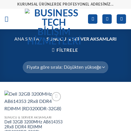
İçeriğe
KURUMSAL ÜRÜNLERDE PROFESYONEL ADRESINIZ...
atla
ANA SAYFA
/
SUNUCU & SERVER AKSAMLARI
FILTRELE
İstek
listesine
ekle
SUNUCU & SERVER AKSAMLARI
Dell 32GB 3200MHz AB614353
2Rx8 DDR4 RDIMM