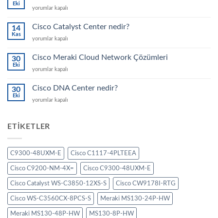
Eki
Cisco
yorumlar kapalı
MDS
SAN
Cisco Catalyst Center nedir?
14
Switch
Kas
Cisco
yorumlar kapalı
Ailesi
Catalyst
için
Center
Cisco Meraki Cloud Network Çözümleri
30
nedir?
Eki
Cisco
yorumlar kapalı
için
Meraki
Cloud
Cisco DNA Center nedir?
30
Network
Eki
Cisco
yorumlar kapalı
Çözümleri
DNA
için
Center
nedir?
ETIKETLER
için
C9300-48UXM-E
Cisco C1117-4PLTEEA
Cisco C9200-NM-4X=
Cisco C9300-48UXM-E
Cisco Catalyst WS-C3850-12XS-S
Cisco CW9178I-RTG
Cisco WS-C3560CX-8PCS-S
Meraki MS130-24P-HW
Meraki MS130-48P-HW
MS130-8P-HW