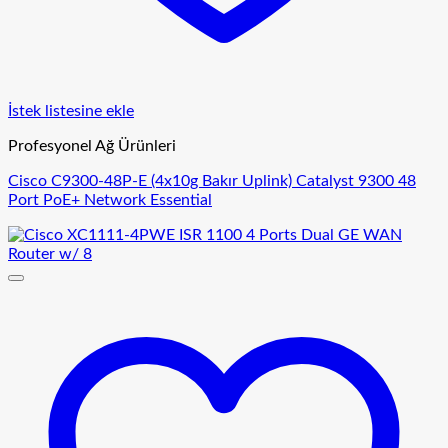
İstek listesine ekle
Profesyonel Ağ Ürünleri
Cisco C9300-48P-E (4x10g Bakır Uplink) Catalyst 9300 48
Port PoE+ Network Essential