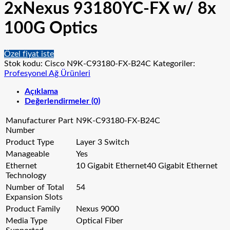
2xNexus 93180YC-FX w/ 8x
100G Optics
Özel fiyat iste
Stok kodu:
Cisco N9K-C93180-FX-B24C
Kategoriler:
Profesyonel Ağ Ürünleri
Açıklama
Değerlendirmeler (0)
Manufacturer Part
N9K-C93180-FX-B24C
Number
Product Type
Layer 3 Switch
Manageable
Yes
Ethernet
10 Gigabit Ethernet40 Gigabit Ethernet
Technology
Number of Total
54
Expansion Slots
Product Family
Nexus 9000
Media Type
Optical Fiber