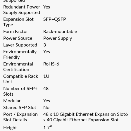
Supported
Redundant Power
Yes
Supply Supported
Expansion Slot
SFP+QSFP
Type
Form Factor
Rack-mountable
Power Source
Power Supply
Layer Supported
3
Environmentally
Yes
Friendly
Environmental
RoHS-6
Certification
Compatible Rack
1U
Unit
Number of SFP+
48
Slots
Modular
Yes
Shared SFP Slot
No
Port / Expansion
48 x 10 Gigabit Ethernet Expansion Slot6
Slot Details
x 40 Gigabit Ethernet Expansion Slot
Height
1.7″