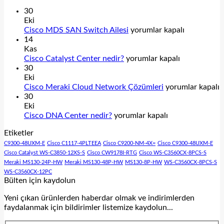
30
Eki
Cisco
Cisco MDS SAN Switch Ailesi
yorumlar kapalı
MDS
14
SAN
Kas
Cisco
Switch
Cisco Catalyst Center nedir?
yorumlar kapalı
Catalyst
Ailesi
30
Center
için
Eki
nedir?
Cisco
Cisco Meraki Cloud Network Çözümleri
yorumlar kapalı
için
Meraki
30
Cloud
Eki
Cisco
Network
Cisco DNA Center nedir?
yorumlar kapalı
DNA
Çözümleri
Etiketler
Center
için
nedir?
C9300-48UXM-E
Cisco C1117-4PLTEEA
Cisco C9200-NM-4X=
Cisco C9300-48UXM-E
için
Cisco Catalyst WS-C3850-12XS-S
Cisco CW9178I-RTG
Cisco WS-C3560CX-8PCS-S
Meraki MS130-24P-HW
Meraki MS130-48P-HW
MS130-8P-HW
WS-C3560CX-8PCS-S
WS-C3560CX-12PC
Bülten için kaydolun
Yeni çıkan ürünlerden haberdar olmak ve indirimlerden
faydalanmak için bildirimler listemize kaydolun...