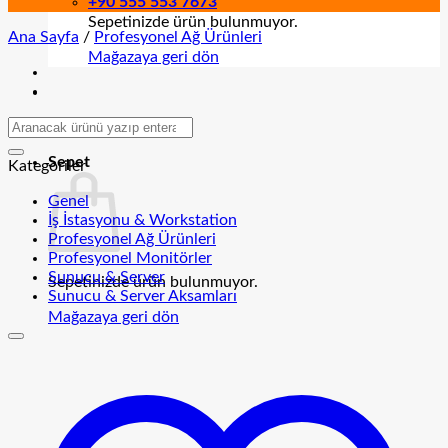
+90 555 553 7673
Sepetinizde ürün bulunmuyor.
Ana Sayfa
/
Profesyonel Ağ Ürünleri
Mağazaya geri dön
Sepet
Kategoriler
Genel
İş İstasyonu & Workstation
Profesyonel Ağ Ürünleri
Profesyonel Monitörler
Sunucu & Server
Sepetinizde ürün bulunmuyor.
Sunucu & Server Aksamları
Mağazaya geri dön