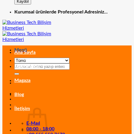
Kurumsal ürünlerde Profesyonel Adresiniz...
Menü
Ana Sayfa
Ara:
Hakkımızda
Magaza
Blog
İletişim
E-Maıl
08:00 - 18:00