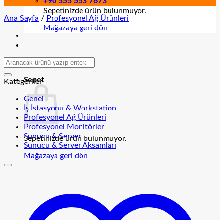
+90 555 553 7673
Sepetinizde ürün bulunmuyor.
Ana Sayfa
/
Profesyonel Ağ Ürünleri
Mağazaya geri dön
Sepet
Kategoriler
Genel
İş İstasyonu & Workstation
Profesyonel Ağ Ürünleri
Profesyonel Monitörler
Sunucu & Server
Sepetinizde ürün bulunmuyor.
Sunucu & Server Aksamları
Mağazaya geri dön