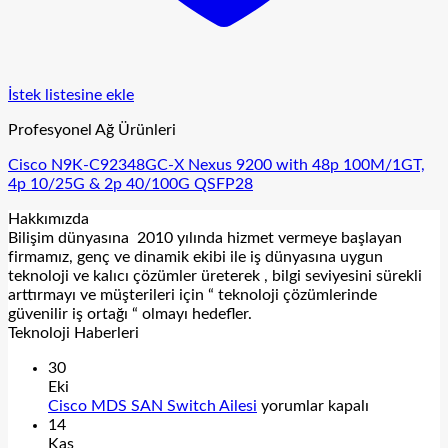
İstek listesine ekle
Profesyonel Ağ Ürünleri
Cisco N9K-C92348GC-X Nexus 9200 with 48p 100M/1GT,
4p 10/25G & 2p 40/100G QSFP28
Hakkımızda
Bilişim dünyasına 2010 yılında hizmet vermeye başlayan
firmamız, genç ve dinamik ekibi ile iş dünyasına uygun
teknoloji ve kalıcı çözümler üreterek , bilgi seviyesini sürekli
arttırmayı ve müşterileri için “ teknoloji çözümlerinde
güvenilir iş ortağı “ olmayı hedefler.
Teknoloji Haberleri
30
Eki
Cisco
Cisco MDS SAN Switch Ailesi
yorumlar kapalı
MDS
14
SAN
Kas