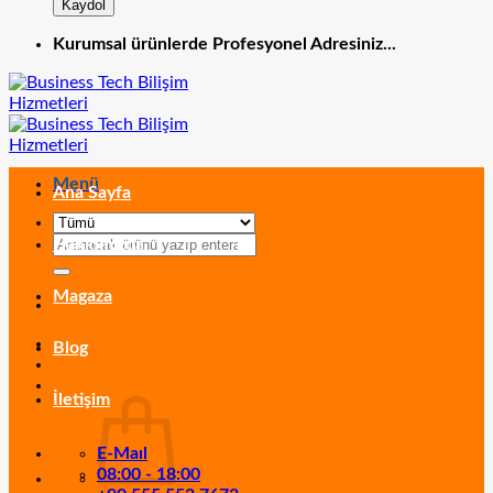
Kurumsal ürünlerde Profesyonel Adresiniz...
Menü
Ana Sayfa
Ara:
Hakkımızda
Magaza
Blog
İletişim
E-Maıl
08:00 - 18:00