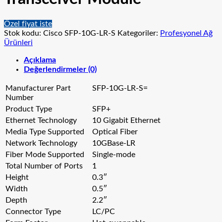
Özel fiyat iste
Stok kodu:
Cisco SFP-10G-LR-S
Kategoriler:
Profesyonel Ağ
Ürünleri
Açıklama
Değerlendirmeler (0)
Manufacturer Part
SFP-10G-LR-S=
Number
Product Type
SFP+
Ethernet Technology
10 Gigabit Ethernet
Media Type Supported
Optical Fiber
Network Technology
10GBase-LR
Fiber Mode Supported
Single-mode
Total Number of Ports
1
Height
0.3″
Width
0.5″
Depth
2.2″
Connector Type
LC/PC