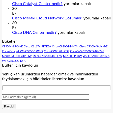
Cisco
Switch
Cisco Catalyst Center nedir?
yorumlar kapalı
Catalyst
Ailesi
30
Center
için
Eki
nedir?
Cisco
Cisco Meraki Cloud Network Çözümleri
yorumlar kapalı
için
Meraki
30
Cloud
Eki
Cisco
Network
Cisco DNA Center nedir?
yorumlar kapalı
DNA
Çözümleri
Etiketler
Center
için
nedir?
C9300-48UXM-E
Cisco C1117-4PLTEEA
Cisco C9200-NM-4X=
Cisco C9300-48UXM-E
için
Cisco Catalyst WS-C3850-12XS-S
Cisco CW9178I-RTG
Cisco WS-C3560CX-8PCS-S
Meraki MS130-24P-HW
Meraki MS130-48P-HW
MS130-8P-HW
WS-C3560CX-8PCS-S
WS-C3560CX-12PC
Bülten için kaydolun
Yeni çıkan ürünlerden haberdar olmak ve indirimlerden
faydalanmak için bildirimler listemize kaydolun...