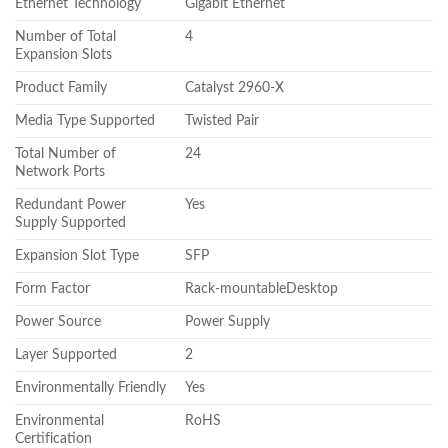
Ethernet Technology
Gigabit Ethernet
Number of Total
4
Expansion Slots
Product Family
Catalyst 2960-X
Media Type Supported
Twisted Pair
Total Number of
24
Network Ports
Redundant Power
Yes
Supply Supported
Expansion Slot Type
SFP
Form Factor
Rack-mountableDesktop
Power Source
Power Supply
Layer Supported
2
Environmentally Friendly
Yes
Environmental
RoHS
Certification