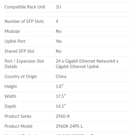
Compatible Rack Unit
1U
Number of SFP Slots
4
Modular
No
Uplink Port
Yes
Shared SFP Slot
No
Port / Expansion Slot
24 x Gigabit Ethernet Network4 x
Details
Gigabit Ethernet Uplink
Country of Origin
China
Height
1.8″
Width
17.5″
Depth
14.5″
Product Series
2960-X
Product Model
2960X-24PS-L