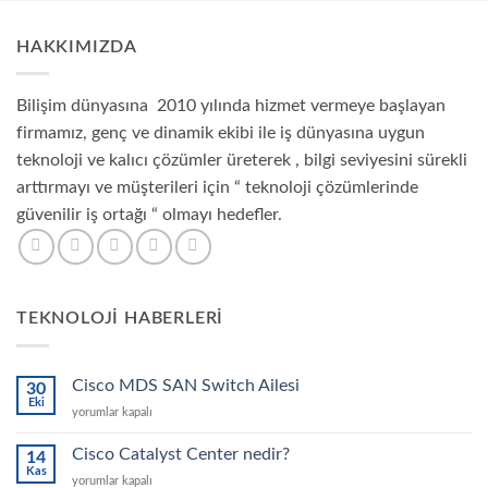
HAKKIMIZDA
Bilişim dünyasına 2010 yılında hizmet vermeye başlayan
firmamız, genç ve dinamik ekibi ile iş dünyasına uygun
teknoloji ve kalıcı çözümler üreterek , bilgi seviyesini sürekli
arttırmayı ve müşterileri için “ teknoloji çözümlerinde
güvenilir iş ortağı “ olmayı hedefler.
TEKNOLOJI HABERLERI
Cisco MDS SAN Switch Ailesi
30
Eki
Cisco
yorumlar kapalı
MDS
SAN
Cisco Catalyst Center nedir?
14
Switch
Kas
Cisco
yorumlar kapalı
Ailesi