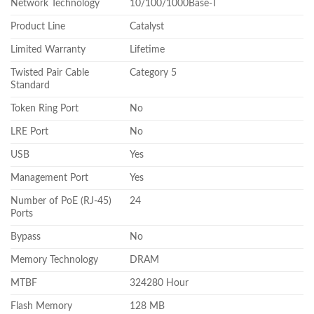
Network Technology
10/100/1000Base-T
Product Line
Catalyst
Limited Warranty
Lifetime
Twisted Pair Cable
Category 5
Standard
Token Ring Port
No
LRE Port
No
USB
Yes
Management Port
Yes
Number of PoE (RJ-45)
24
Ports
Bypass
No
Memory Technology
DRAM
MTBF
324280 Hour
Flash Memory
128 MB