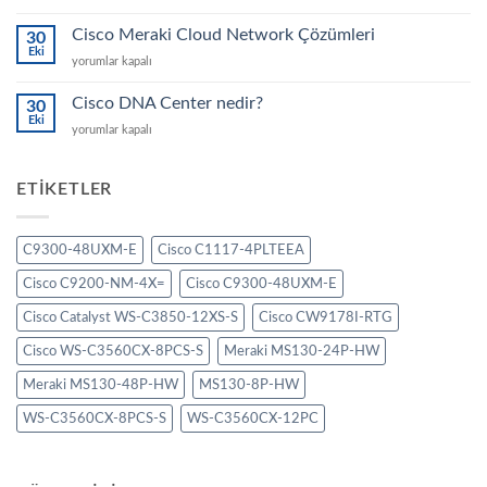
Catalyst
için
Center
Cisco Meraki Cloud Network Çözümleri
30
nedir?
Eki
Cisco
yorumlar kapalı
için
Meraki
Cloud
Cisco DNA Center nedir?
30
Network
Eki
Cisco
yorumlar kapalı
Çözümleri
DNA
için
Center
nedir?
ETIKETLER
için
C9300-48UXM-E
Cisco C1117-4PLTEEA
Cisco C9200-NM-4X=
Cisco C9300-48UXM-E
Cisco Catalyst WS-C3850-12XS-S
Cisco CW9178I-RTG
Cisco WS-C3560CX-8PCS-S
Meraki MS130-24P-HW
Meraki MS130-48P-HW
MS130-8P-HW
WS-C3560CX-8PCS-S
WS-C3560CX-12PC