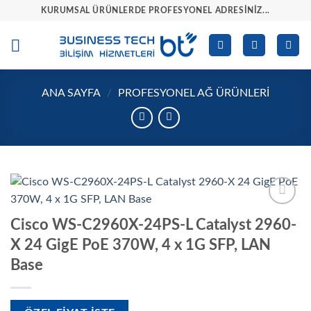
İçeriğe
KURUMSAL ÜRÜNLERDE PROFESYONEL ADRESINIZ...
atla
ANA SAYFA
/
PROFESYONEL AĞ ÜRÜNLERI
İstek
Cisco WS-C2960X-24PS-L Catalyst 2960-
listesine
ekle
X 24 GigE PoE 370W, 4 x 1G SFP, LAN
Base