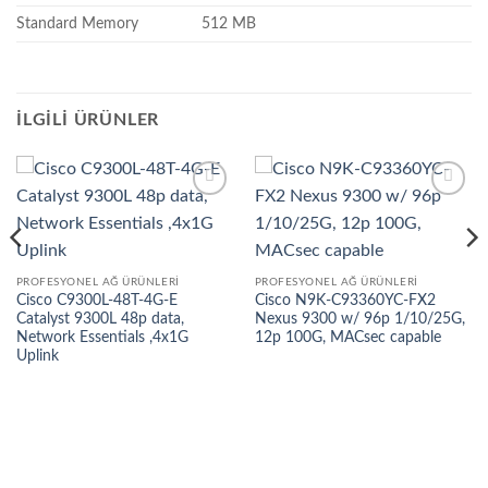
Standard Memory
512 MB
İLGILI ÜRÜNLER
İstek
İstek
listesine
listesine
ekle
ekle
PROFESYONEL AĞ ÜRÜNLERI
PROFESYONEL AĞ ÜRÜNLERI
Cisco C9300L-48T-4G-E
Cisco N9K-C93360YC-FX2
Catalyst 9300L 48p data,
Nexus 9300 w/ 96p 1/10/25G,
Network Essentials ,4x1G
12p 100G, MACsec capable
Uplink