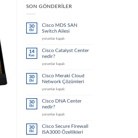
SON GÖNDERILER
Cisco MDS SAN
30
Eki
Switch Ailesi
Cisco
yorumlar kapalı
MDS
SAN
Cisco Catalyst Center
14
Switch
Kas
nedir?
Ailesi
Cisco
yorumlar kapalı
için
Catalyst
Center
Cisco Meraki Cloud
30
nedir?
Eki
Network Çözümleri
için
Cisco
yorumlar kapalı
Meraki
Cloud
Cisco DNA Center
30
Network
Eki
nedir?
Çözümleri
Cisco
yorumlar kapalı
için
DNA
Center
Cisco Secure Firewall
30
nedir?
Eki
ISA3000 Özellikleri
için