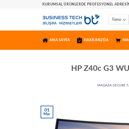
İçeriğe
KURUMSAL ÜRÜNLERDE PROFESYONEL ADRESINI
atla
ANA SAYFA
HAKKIMIZDA
MA
HP Z40c G3 WUH
MAGAZA-SECURE
T
01
Mar