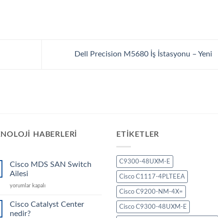
Dell Precision M5680 İş İstasyonu – Yeni
NOLOJI HABERLERI
ETIKETLER
C9300-48UXM-E
Cisco MDS SAN Switch
Ailesi
Cisco C1117-4PLTEEA
Cisco
yorumlar kapalı
Cisco C9200-NM-4X=
MDS
SAN
Cisco Catalyst Center
Cisco C9300-48UXM-E
Switch
nedir?