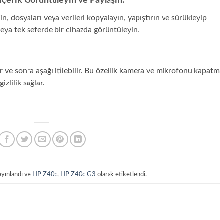
İçerik Görüntüleyin ve Paylaşın.
din, dosyaları veya verileri kopyalayın, yapıştırın ve sürükleyip
veya tek seferde bir cihazda görüntüleyin.
r ve sonra aşağı itilebilir. Bu özellik kamera ve mikrofonu kapat
zlilik sağlar.
ayınlandı ve
HP Z40c
,
HP Z40c G3
olarak etiketlendi.