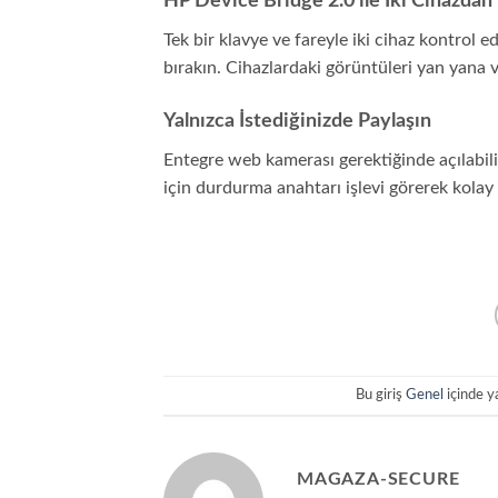
HP Device Bridge 2.0 ile İki Cihazdan 
Tek bir klavye ve fareyle iki cihaz kontrol e
bırakın. Cihazlardaki görüntüleri yan yana 
Yalnızca İstediğinizde Paylaşın
Entegre web kamerası gerektiğinde açılabili
için durdurma anahtarı işlevi görerek kolay gi
Bu giriş
Genel
içinde y
MAGAZA-SECURE