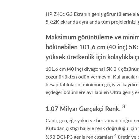
HP Z40c G3 Ekranın geniş görüntüleme alanı
5K:2K ekranda aynı anda tüm projelerinizi 
Maksimum görüntüleme ve minimum
bölünebilen 101,6 cm (40 inç) 5K:
yüksek üretkenlik için kolaylıkla 
101,6 cm (40 inç) diyagonal 5K:2K çözünü
çözünürlükten ödün vermeyin. Kullanıcıların
hesap tablolarını minimum geçiş ve kaydırm
eşdeğer bölümlere ayrılabilen Ultra geniş ek
3
1,07 Milyar Gerçekçi
Renk.
Canlı, gerçeğe yakın ve her zaman doğru renkl
Kutudan çıktığı haliyle renk doğruluğu içi
4
%98 DCI-P3 geniş renk
gamları
üretir ve 