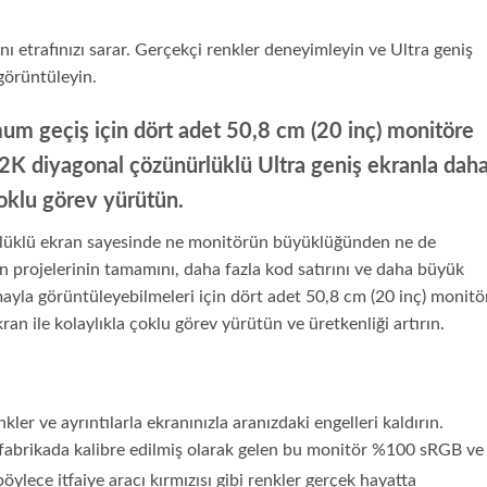
 etrafınızı sarar. Gerçekçi renkler deneyimleyin ve Ultra geniş
görüntüleyin.
 geçiş için dört adet 50,8 cm (20 inç) monitöre
2K diyagonal çözünürlüklü Ultra geniş ekranla dah
çoklu görev yürütün.
rlüklü ekran sayesinde ne monitörün büyüklüğünden ne de
 projelerinin tamamını, daha fazla kod satırını ve daha büyük
ayla görüntüleyebilmeleri için dört adet 50,8 cm (20 inç) monitö
ran ile kolaylıkla çoklu görev yürütün ve üretkenliği artırın.
er ve ayrıntılarla ekranınızla aranızdaki engelleri kaldırın.
n fabrikada kalibre edilmiş olarak gelen bu monitör %100 sRGB ve
böylece itfaiye aracı kırmızısı gibi renkler gerçek hayatta