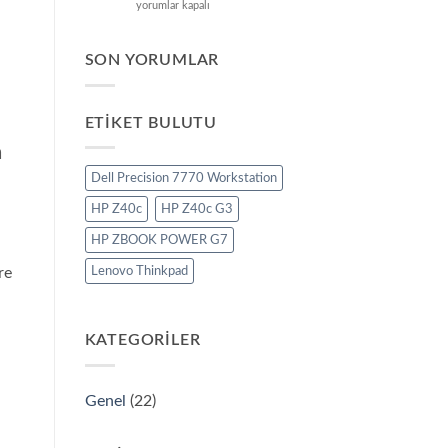
Cisco
yorumlar kapalı
Secure
Firewall
ISA3000
SON YORUMLAR
Özellikleri
için
ETIKET BULUTU
a
Dell Precision 7770 Workstation
HP Z40c
HP Z40c G3
HP ZBOOK POWER G7
re
Lenovo Thinkpad
KATEGORILER
Genel
(22)