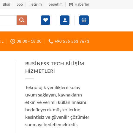
Blog
SSS
İletişim
Sepetim
Haberler
IL
08:00 - 18:00
+90 555 553 7673
BUSINESS TECH BILIŞIM
HIZMETLERI
Teknolojik yeniliklere kolay
uyum sağlayan, kaynakların
etkin ve verimli kullanılmasını
hedefleyerek müşterilerine
kesintisiz ve güvenilir çözümler
sunmayı hedeflemektedir.