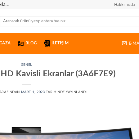
Z...
Hakkımızda
Ara:
GAZA
BLOG
İLETIŞIM
E-MA
GENEL
D Kavisli Ekranlar (3A6F7E9)
ARAFINDAN
MART 1, 2023
TARIHINDE YAYINLANDI