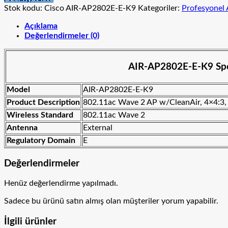
Stok kodu:
Cisco AIR-AP2802E-E-K9
Kategoriler:
Profesyonel 
Açıklama
Değerlendirmeler (0)
AIR-AP2802E-E-K9 Spec
Model
AIR-AP2802E-E-K9
Product Description
802.11ac Wave 2 AP w/CleanAir, 4×4:3,
Wireless Standard
802.11ac Wave 2
Antenna
External
Regulatory Domain
E
Değerlendirmeler
Henüz değerlendirme yapılmadı.
Sadece bu ürünü satın almış olan müşteriler yorum yapabilir.
İlgili ürünler