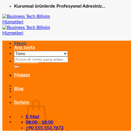
Kurumsal ürünlerde Profesyonel Adresiniz...
Menü
Ana Sayfa
Ara:
Hakkımızda
Magaza
Blog
İletişim
E-Maıl
08:00 - 18:00
+90 555 553 7673