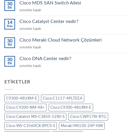
Cisco MDS SAN Switch Ailesi
30
Eki
Cisco
yorumlar kapalı
MDS
SAN
Cisco Catalyst Center nedir?
14
Switch
Kas
Cisco
yorumlar kapalı
Ailesi
Catalyst
için
Center
Cisco Meraki Cloud Network Çözümleri
30
nedir?
Eki
Cisco
yorumlar kapalı
için
Meraki
Cloud
Cisco DNA Center nedir?
30
Network
Eki
Cisco
yorumlar kapalı
Çözümleri
DNA
için
Center
nedir?
ETIKETLER
için
C9300-48UXM-E
Cisco C1117-4PLTEEA
Cisco C9200-NM-4X=
Cisco C9300-48UXM-E
Cisco Catalyst WS-C3850-12XS-S
Cisco CW9178I-RTG
Cisco WS-C3560CX-8PCS-S
Meraki MS130-24P-HW