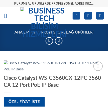
İçeriğe
KURUMSAL ÜRÜNLERDE PROFESYONEL ADRESINIZ...
atla
ANA SAYFA
/
PROFESYONEL AĞ ÜRÜNLERI
İstek
Cisco Catalyst WS-C3560CX-12PC 3560-
listesine
ekle
CX 12 Port PoE IP Base
ÖZEL FIYAT ISTE