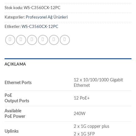
Stok kodu:
WS-C3560CX-12PC
Kategoriler:
Profesyonel Ağ Ürünleri
Etiketler:
WS-C3560CX-12PC
AÇIKLAMA
12 x 10/100/1000 Gigabit
Ethernet Ports
Ethernet
PoE
12 PoE+
Output Ports
Available
240W
PoE Power
2 x 1G copper plus
Uplinks
2 x 1G SFP