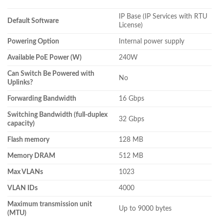
IP Base (IP Services with RTU
Default Software
License)
Powering Option
Internal power supply
Available PoE Power (W)
240W
Can Switch Be Powered with
No
Uplinks?
Forwarding Bandwidth
16 Gbps
Switching Bandwidth (full-duplex
32 Gbps
capacity)
Flash memory
128 MB
Memory DRAM
512 MB
Max VLANs
1023
VLAN IDs
4000
Maximum transmission unit
Up to 9000 bytes
(MTU)