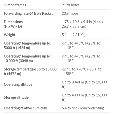
Jumbo frames
9198 bytes
Forwarding rate 64 Byte Packet
23.8 mpps
Dimensions
1.75 x 10.6 x 9.4 in (4.44 x
(H x W x D)
26.9 x 23.8 cm)
Weight
5.1 lb (2.31 Kg)
Operating* temperature up to
-5°C to +45°C (+23°F to
5000 ft (1524 m)
+113°F)
Operating* temperature up to
-5°C to +45°C (+23°F to
10,000 ft (3048 m)
+113°F)
Storage temperature up to 15,000
-25°C to +70°C (-13°F to
ft (4572 m)
+158°F)
Up to 3048 m (Up to 10,000
Operating altitude
ft)
Up to 4000 m (Up to 15,000
Storage altitude
ft)
Operating relative humidity
5% to 95% noncondensing