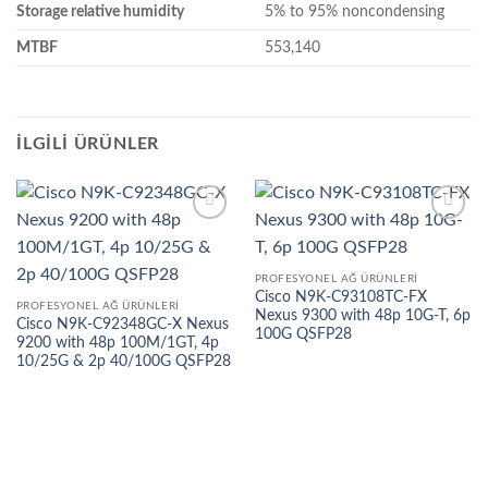
Storage relative humidity
5% to 95% noncondensing
MTBF
553,140
İLGILI ÜRÜNLER
İstek
İstek
listesine
listesine
ekle
ekle
PROFESYONEL AĞ ÜRÜNLERI
Cisco N9K-C93108TC-FX
PROFESYONEL AĞ ÜRÜNLERI
Nexus 9300 with 48p 10G-T, 6p
Cisco N9K-C92348GC-X Nexus
100G QSFP28
9200 with 48p 100M/1GT, 4p
10/25G & 2p 40/100G QSFP28