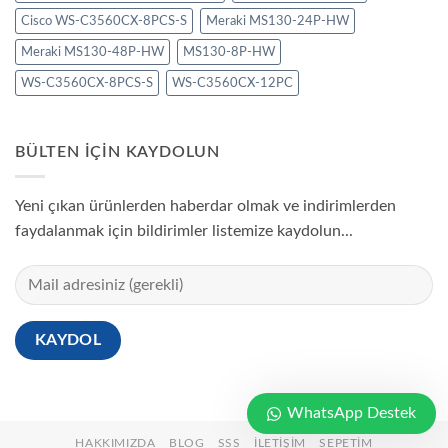
Cisco WS-C3560CX-8PCS-S
Meraki MS130-24P-HW
Meraki MS130-48P-HW
MS130-8P-HW
WS-C3560CX-8PCS-S
WS-C3560CX-12PC
BÜLTEN IÇIN KAYDOLUN
Yeni çıkan ürünlerden haberdar olmak ve indirimlerden
faydalanmak için bildirimler listemize kaydolun...
WhatsApp Destek
HAKKIMIZDA
BLOG
SSS
İLETIŞIM
SEPETIM