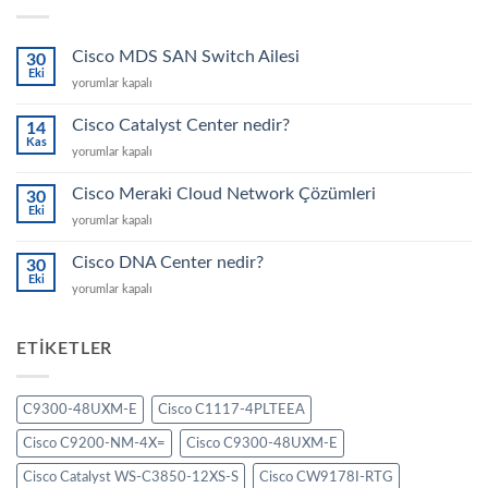
Cisco MDS SAN Switch Ailesi
30
Eki
Cisco
yorumlar kapalı
MDS
SAN
Cisco Catalyst Center nedir?
14
Switch
Kas
Cisco
yorumlar kapalı
Ailesi
Catalyst
için
Center
Cisco Meraki Cloud Network Çözümleri
30
nedir?
Eki
Cisco
yorumlar kapalı
için
Meraki
Cloud
Cisco DNA Center nedir?
30
Network
Eki
Cisco
yorumlar kapalı
Çözümleri
DNA
için
Center
nedir?
ETIKETLER
için
C9300-48UXM-E
Cisco C1117-4PLTEEA
Cisco C9200-NM-4X=
Cisco C9300-48UXM-E
Cisco Catalyst WS-C3850-12XS-S
Cisco CW9178I-RTG