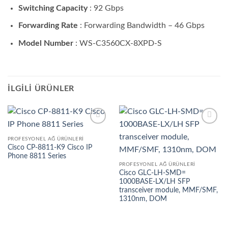
Switching Capacity
: 92 Gbps
Forwarding Rate
: Forwarding Bandwidth – 46 Gbps
Model Number
: WS-C3560CX-8XPD-S
İLGILI ÜRÜNLER
İstek
İstek
listesine
listesine
PROFESYONEL AĞ ÜRÜNLERI
ekle
ekle
Cisco CP-8811-K9 Cisco IP
Phone 8811 Series
PROFESYONEL AĞ ÜRÜNLERI
Cisco GLC-LH-SMD=
1000BASE-LX/LH SFP
transceiver module, MMF/SMF,
1310nm, DOM