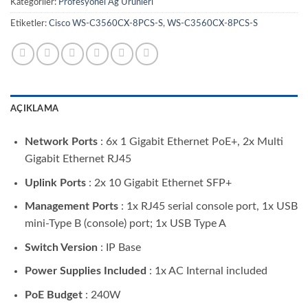
Kategoriler:
Profesyonel Ağ Ürünleri
Etiketler:
Cisco WS-C3560CX-8PCS-S
,
WS-C3560CX-8PCS-S
AÇIKLAMA
Network Ports
: 6x 1 Gigabit Ethernet PoE+, 2x Multi
Gigabit Ethernet RJ45
Uplink Ports
: 2x 10 Gigabit Ethernet SFP+
Management Ports
: 1x RJ45 serial console port, 1x USB
mini-Type B (console) port; 1x USB Type A
Switch Version
: IP Base
Power Supplies Included
: 1x AC Internal included
PoE Budget
: 240W