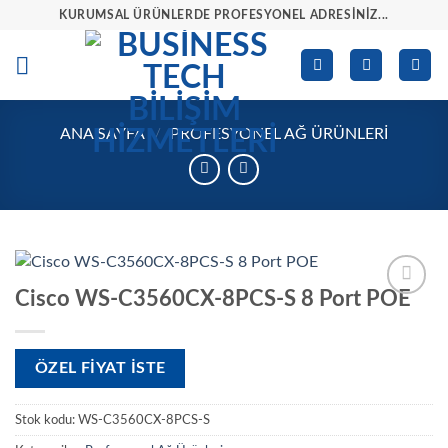
İçeriğe
KURUMSAL ÜRÜNLERDE PROFESYONEL ADRESINIZ...
atla
ANA SAYFA
/
PROFESYONEL AĞ ÜRÜNLERI
Cisco WS-C3560CX-8PCS-S 8 Port POE
İstek
listesine
ekle
ÖZEL FIYAT ISTE
Stok kodu:
WS-C3560CX-8PCS-S